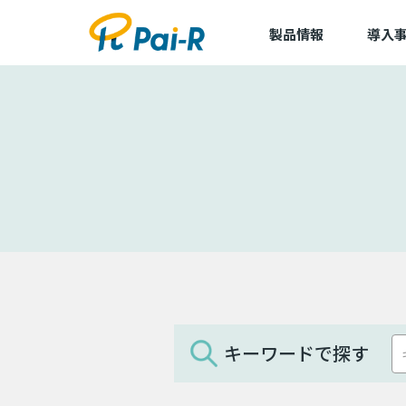
製品情報
導入
導入事
導入企
アルキラーNEX
dLop
TapCierge
キーワードで探す