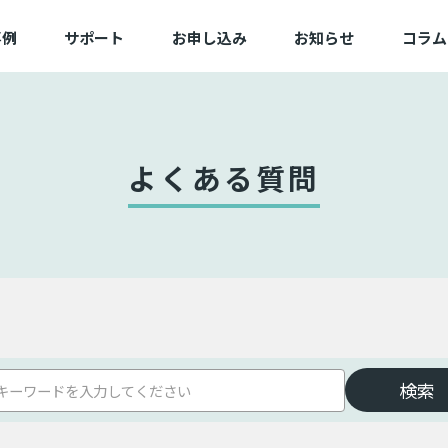
事例
サポート
お申し込み
お知らせ
コラム
例一覧
よくある質問
新規/追加お申し込み
業一覧
動作確認済み端末一覧
変更お申し込み
困ったときは
切替お申し込み
よくある質問
サービス状態
備品お申し込み