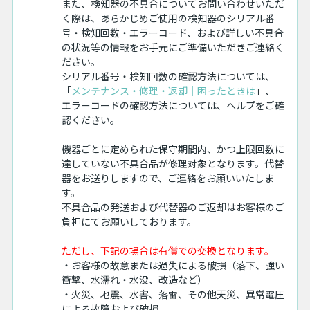
また、検知器の不具合についてお問い合わせいただ
く際は、あらかじめご使用の検知器のシリアル番
号・検知回数・エラーコード、および詳しい不具合
の状況等の情報をお手元にご準備いただきご連絡く
ださい。
シリアル番号・検知回数の確認方法については、
「
メンテナンス・修理・返却｜困ったときは
」、
エラーコードの確認方法については、ヘルプをご確
認ください。
機器ごとに定められた保守期間内、かつ上限回数に
達していない不具合品が修理対象となります。代替
器をお送りしますので、ご連絡をお願いいたしま
す。
不具合品の発送および代替器のご返却はお客様のご
負担にてお願いしております。
ただし、下記の場合は有償での交換となります。
・お客様の故意または過失による破損（落下、強い
衝撃、水濡れ・水没、改造など）
・火災、地震、水害、落雷、その他天災、異常電圧
による故障および破損