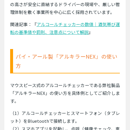
の高さが安全に直結するドライバーの現場や、厳しい管
理体制を敷く事業所を中心に広く採用されています。
関連記事：『
アルコールチェッカーの数値｜酒気帯び運
転の基準値や罰則、注意点について解説
』
パイ・アール製「アルキラーNEX」の使い
方
マウスピース式のアルコールチェッカーである弊社製品
「アルキラーNEX」の使い方を具体例としてご紹介しま
す。
（1）アルコールチェッカーとスマートフォン（タブレ
ット）をBluetoothで接続します。
（2）スマホアプリを起動し、点呼（健康チェック、車