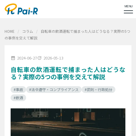
MENU
HOME
コラム
自転車の飲酒運転で捕まった人はどうなる？実際の5つ
の事例を交えて解説
2024-06-27
2026-05-13
calendar_month
update
自転車の飲酒運転で捕まった人はどうな
る？実際の5つの事例を交えて解説
#事故
#法令遵守・コンプライアンス
#罰則・行政処分
#飲酒