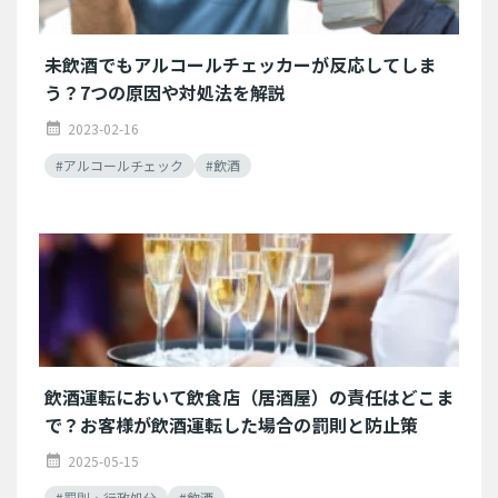
未飲酒でもアルコールチェッカーが反応してしま
う？7つの原因や対処法を解説
2023-02-16
calendar_month
#アルコールチェック
#飲酒
飲酒運転において飲食店（居酒屋）の責任はどこま
で？お客様が飲酒運転した場合の罰則と防止策
2025-05-15
calendar_month
#罰則・行政処分
#飲酒