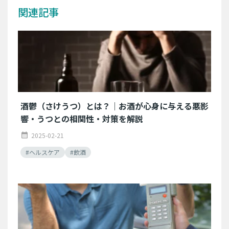
関連記事
酒鬱（さけうつ）とは？｜お酒が心身に与える悪影
響・うつとの相関性・対策を解説
2025-02-21
calendar_month
#ヘルスケア
#飲酒