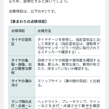
るため、習慣化すると良いでしょう。
点検項目は、以下の4つです。
【車まわりの点検項目】
点検項目
点検方法
タイヤの空気
タイヤゲージを使用し、指定空気圧と比較
圧
して測定する（指定空気圧は、運転席ドア
付近やセンターピラー付近に貼付されてい
るステッカーで確認する）。
タイヤの亀
目視でタイヤの側面や接地面を確認する。
裂・損傷、お
亀裂、膨らみ、異常な減り、異物が刺さっ
よび異常な摩
たり、挟まっていないか確認する。
耗
タイヤの溝の
スリップサイン（溝の間の突起）と比較す
深さ
る。
ランプ類の点
ヘッドライト、ブレーキランプ、ウインカ
灯・点滅・レ
ーなどを点灯・点滅させて動作を確認す