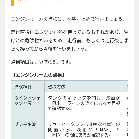
エンジンルームの点検は、水平な場所で行いましょう。
走行直後はエンジンが熱を持っているおそれがあり、や
けどの危険性があるため、走行前、もしくは走行後しば
らく経ってから点検を行いましょう。
点検項目は、以下の5つです。
【エンジンルームの点検】
点検項目
点検方法
補足
ウインドウォ
タンクのキャップを開け、液面が
液が
ッシャ液
「FULL」ラインの近くにあるか目視
充す
で確認する。
ー用
充す
ブレーキ液
リザーバータンク（透明な容器）の
減っ
側面から、液面が「MAX」と
れの
「MIN」の間にあるか確認する。
場で