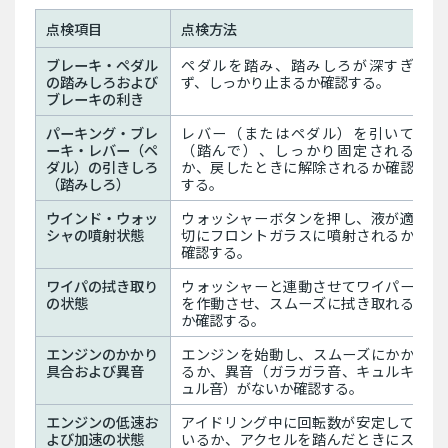
点検項目
点検方法
ブレーキ・ペダル
ペダルを踏み、踏みしろが深すぎ
の踏みしろおよび
ず、しっかり止まるか確認する。
ブレーキの利き
パーキング・ブレ
レバー（またはペダル）を引いて
ーキ・レバー（ペ
（踏んで）、しっかり固定される
ダル）の引きしろ
か、戻したときに解除されるか確認
（踏みしろ）
する。
ウインド・ウォッ
ウォッシャーボタンを押し、液が適
シャの噴射状態
切にフロントガラスに噴射されるか
確認する。
ワイパの拭き取り
ウォッシャーと連動させてワイパー
の状態
を作動させ、スムーズに拭き取れる
か確認する。
エンジンのかかり
エンジンを始動し、スムーズにかか
具合および異音
るか、異音（ガラガラ音、キュルキ
ュル音）がないか確認する。
エンジンの低速お
アイドリング中に回転数が安定して
よび加速の状態
いるか、アクセルを踏んだときにス