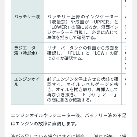
いと
る）
バッテリー液
バッテリー上部のインジケーター
液が
（液量窓）や液面が「UPPER」と
ー液
「LOWER」の間にあるか、液面イン
着し
ジケーターを目視し、必要に応じて
※メ
車体を揺らして確認する。
よび
ラジエーター
リザーバータンクの側面から液面を
エン
液（冷却水）
確認し、「FULL」と「LOW」の間
いる
にあるか確認する。
の際
ー液
検・
エンジンオイ
必ずエンジンを停止させた状態で確
AT
ル
認する。オイルレベルゲージを抜
ない
き、オイルを拭き取り、再挿入して
再び引き抜き、「F（H）」と「L」
の間にあるか確認する。
エンジンオイルやラジエーター液、バッテリー液の不足
はエンジンの故障に直結します。
液が不足している場合はすぐに補充し、減りが著しい場