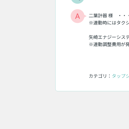
二葉計器 様
・・・ 
※連動時にはタクシー
矢崎エナジーシステ
※連動調整費用が
カテゴリ：
タップ