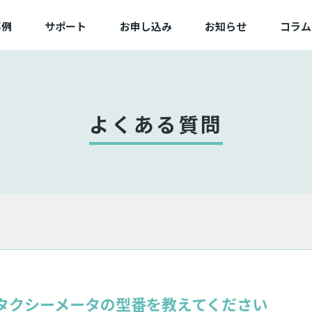
事例
サポート
お申し込み
お知らせ
コラム
例一覧
よくある質問
新規/追加お申し込み
業一覧
動作確認済み端末一覧
変更お申し込み
困ったときは
切替お申し込み
よくある質問
サービス状態
備品お申し込み
タクシーメータの型番を教えてください