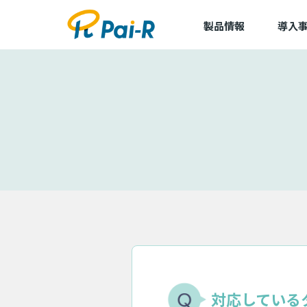
製品情報
導入
導入事
導入企
アルキラーNEX
dLop
TapCierge
対応している