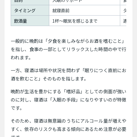
タイミング
就寝直前
夕食時
飲酒量
1杯〜眠気を感じるまで
適量（
一般的に晩酌は「夕食を楽しみながらお酒を嗜むこと」
を指し、食事の一部としてリラックスした時間の中で行
われます。
一方、寝酒は場所や状況を問わず「眠りにつく直前にお
酒を飲むこと」そのものを指します。
晩酌が生活を豊かにする「嗜好品」としての側面が強い
のに対し、寝酒は「入眠の手段」になりやすいのが特徴
です。
そのため、寝酒は無意識のうちにアルコール量が増えや
すく、依存のリスクも高まる傾向にあるため注意が必要