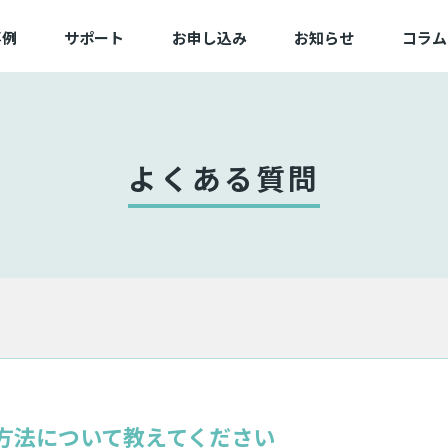
事例
サポート
お申し込み
お知らせ
コラム
例一覧
よくある質問
新規/追加お申し込み
業一覧
動作確認済み端末一覧
変更お申し込み
困ったときは
切替お申し込み
よくある質問
サービス状態
備品お申し込み
方法について教えてください