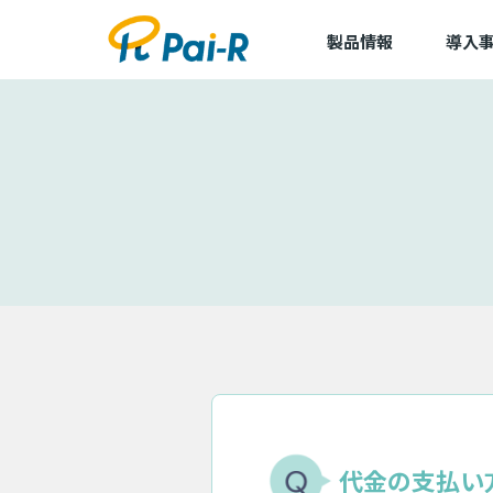
製品情報
導入
導入事
導入企
アルキラーNEX
dLop
TapCierge
代金の支払い