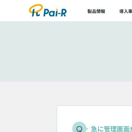
製品情報
導入
導入事
導入企
アルキラーNEX
dLop
TapCierge
急に管理画面