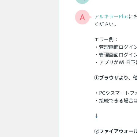
アルキラーPlus
に
ください。
エラー例：
・管理画面ログイ
・管理画面ログイ
・アプリがWi-F
①ブラウザより、
・PCやスマートフ
・接続できる場合
↓
②ファイアウォー