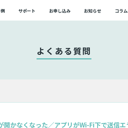
事例
サポート
お申し込み
お知らせ
コラム
例一覧
よくある質問
新規/追加お申し込み
業一覧
動作確認済み端末一覧
変更お申し込み
困ったときは
切替お申し込み
よくある質問
サービス状態
備品お申し込み
が開かなくなった／アプリがWi-Fi下で送信