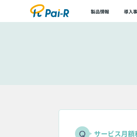
製品情報
導入
導入事
導入企
アルキラーNEX
dLop
TapCierge
サービス月額