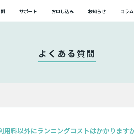
事例
サポート
お申し込み
お知らせ
コラム
例一覧
よくある質問
新規/追加お申し込み
業一覧
動作確認済み端末一覧
変更お申し込み
困ったときは
切替お申し込み
よくある質問
サービス状態
備品お申し込み
利用料以外にランニングコストはかかります