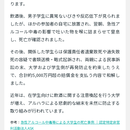
ります。
飲酒後、男子学生に異常ないびきや反応低下が見られま
したが、ほかの参加者の自宅に放置され、翌朝、急性ア
ルコール中毒の影響で吐いた物を喉に詰まらせて窒息
し、死亡が確認されました。
その後、関係した学生らは保護責任者遺棄致死や過失致
死の容疑で書類送検・略式起訴され、両親による民事訴
訟の末、大学および学生側が再発防止を約束したうえ
で、合計約5,000万円超の賠償金を支払う内容で和解し
ました。
近年は、在学生向けに飲酒に関する注意喚起を行う大学
が増え、アルハラによる悲劇的な結末を未然に防止する
取り組みが行われています。
参考：
急性アルコール中毒等による大学生の死亡事例 ｜認定特定非営
利活動法人ASK