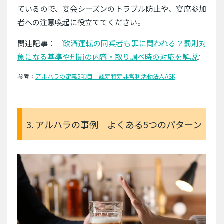
ているので、宴会シーズンのトラブル防止や、宴席参加
者への注意喚起に役立ててください。
関連記事：『
飲酒運転の同乗者も罪に問われる？罰則対
象になる基準や刑罰の内容・取り調べ時の対応を解説
』
参考：
アルハラの定義5項目｜認定特定非営利活動法人ASK
3. アルハラの事例｜よくある5つのパターン