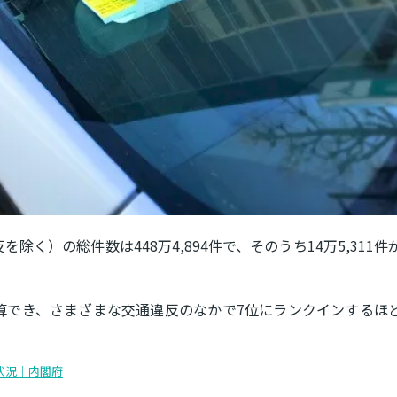
除く）の総件数は448万4,894件で、そのうち14万5,311件
計算でき、さまざまな交通違反のなかで7位にランクインするほ
状況｜内閣府