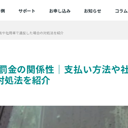
事例
サポート
お申し込み
お知らせ
コラム
例一覧
よくある質問
新規/追加お申し込み
法や社用車で違反した場合の対処法を紹介
業一覧
動作確認済み端末一覧
変更お申し込み
困ったときは
切替お申し込み
サービス状態
備品お申し込み
罰金の関係性｜支払い方法や
対処法を紹介