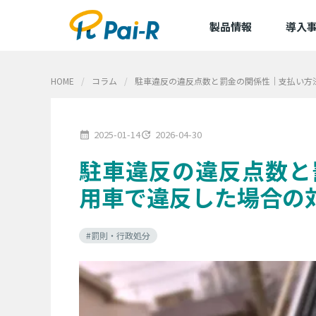
製品情報
導入
導入事
HOME
コラム
駐車違反の違反点数と罰金の関係性｜支払い方
導入企
アルキラーNEX
2025-01-14
2026-04-30
calendar_month
update
dLop
駐車違反の違反点数と
TapCierge
用車で違反した場合の
#罰則・行政処分