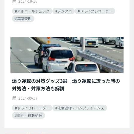
2024-10-16
calendar_month
#アルコールチェック
#デジタコ
#ドライブレコーダー
#車両管理
煽り運転の対策グッズ3選｜煽り運転に遭った時の
対処法・対策方法も解説
2024-09-17
calendar_month
#ドライブレコーダー
#法令遵守・コンプライアンス
#罰則・行政処分