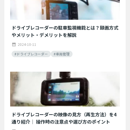
ドライブレコーダーの駐車監視機能とは？録画方式
やメリット・デメリットを解説
2024-10-11
calendar_month
#ドライブレコーダー
#車両管理
ドライブレコーダーの映像の見方（再生方法）を4
通り紹介｜ 操作時の注意点や選び方のポイント