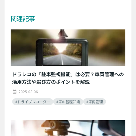
関連記事
ドラレコの「駐車監視機能」は必要？車両管理への
活用方法や選び方のポイントを解説
2025-08-06
calendar_month
#ドライブレコーダー
#車の基礎知識
#車両管理