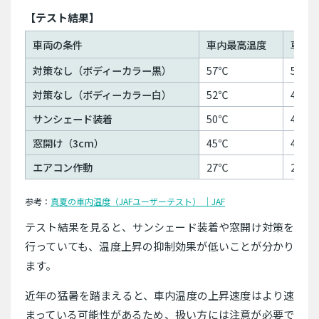
【テスト結果】
車両の条件
車内最高温度
車内
対策なし（ボディーカラー黒）
57℃
51℃
対策なし（ボディーカラー白）
52℃
47℃
サンシェード装着
50℃
45℃
窓開け（3cm）
45℃
42℃
エアコン作動
27℃
26℃
参考：
真夏の車内温度（JAFユーザーテスト） ｜JAF
テスト結果を見ると、サンシェード装着や窓開け対策を
行っていても、温度上昇の抑制効果が低いことが分かり
ます。
近年の猛暑を踏まえると、車内温度の上昇速度はより速
まっている可能性があるため、扱い方には注意が必要で