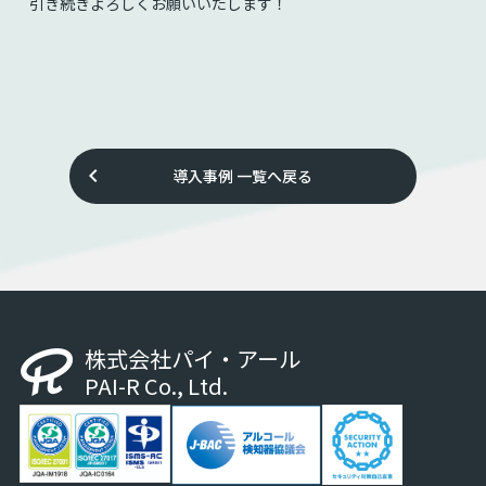
引き続きよろしくお願いいたします！
keyboard_arrow_left
導入事例
一覧へ戻る
株式会社パイ・アール
PAI-R Co., Ltd.