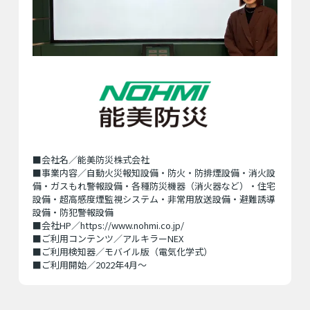
■会社名／能美防災株式会社
■事業内容／自動火災報知設備・防火・防排煙設備・消火設
備・ガスもれ警報設備・各種防災機器（消火器など）・住宅
設備・超高感度煙監視システム・非常用放送設備・避難誘導
設備・防犯警報設備
■会社HP／
https://www.nohmi.co.jp/
■ご利用コンテンツ／アルキラーNEX
■ご利用検知器／モバイル版（電気化学式）
■ご利用開始／2022年4月〜