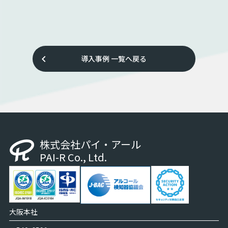
keyboard_arrow_left
導入事例
一覧へ戻る
株式会社パイ・アール
PAI-R Co., Ltd.
大阪本社