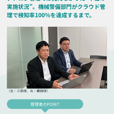
実施状況”。
機械警備部門がクラウド管
理で検知率100%を達成するまで。
（左：小泉様、右：鶴岡様）
管理者のPOINT