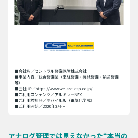
■会社名／セントラル警備保障株式会社
■事業内容／総合警備業（常駐警備・機械警備・輸送警備
等）
■会社HP／
https://www.we-are-csp.co.jp/
■ご利用コンテンツ／アルキラーNEX
■ご利用検知器／モバイル版（電気化学式）
■ご利用開始／2020年3月〜
アナログ管理では見えなかった“本当の