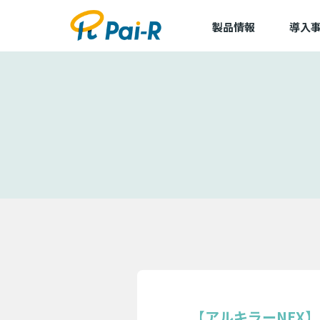
製品情報
導入
導入事
導入企
アルキラーNEX
dLop
TapCierge
【アルキラーNEX】