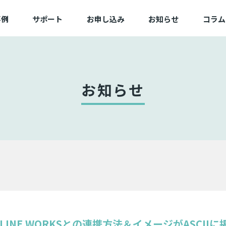
事例
サポート
お申し込み
お知らせ
コラム
例一覧
よくある質問
新規/追加お申し込み
業一覧
動作確認済み端末一覧
変更お申し込み
困ったときは
切替お申し込み
お知らせ
サービス状態
備品お申し込み
LINE WORKSとの連携方法＆イメージがASCII