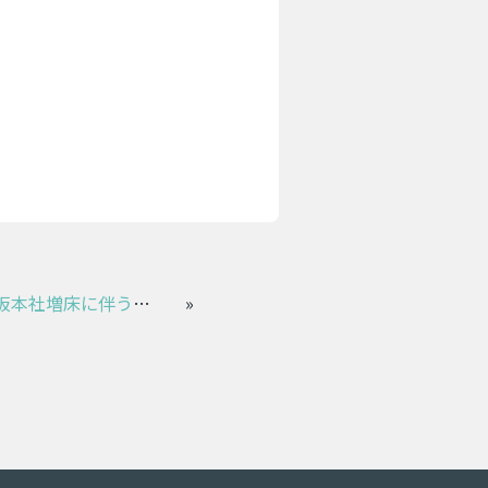
3月16日～17日 大阪本社増床に伴う移転作業のお知らせ
»