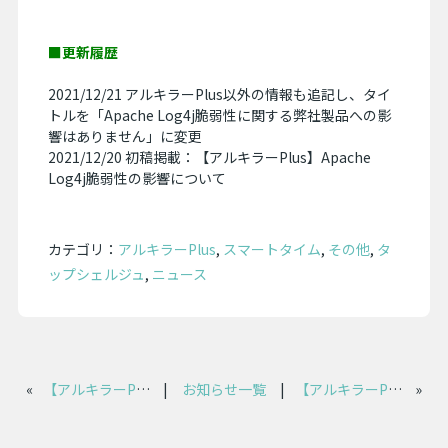
■更新履歴
2021/12/21 アルキラーPlus以外の情報も追記し、タイ
トルを「Apache Log4j脆弱性に関する弊社製品への影
響はありません」に変更
2021/12/20 初稿掲載：【アルキラーPlus】Apache
Log4j脆弱性の影響について
カテゴリ：
アルキラーPlus
,
スマートタイム
,
その他
,
タ
ップシェルジュ
,
ニュース
«
【アルキラーPlus】2021年12月20日 管理画面ログイン強化のお知らせ
|
お知らせ一覧
|
【アルキラーPlus】2022年1月17日 管理画面 / iOSアプリ機能追加のお知らせ
»