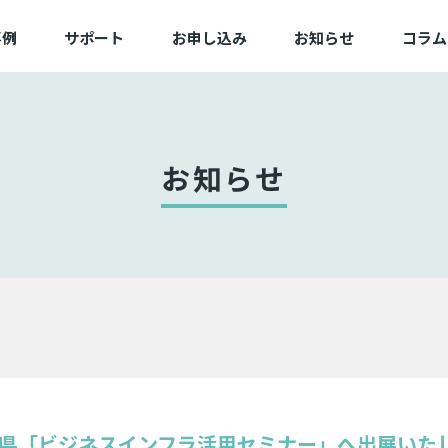
事例
サポート
お申し込み
お知らせ
コラム
例一覧
よくある質問
新規/追加お申し込み
業一覧
動作確認済み端末一覧
変更お申し込み
困ったときは
切替お申し込み
お知らせ
サービス状態
備品お申し込み
茨城県「ビジネスインフラ活用セミナー」へ出展いた