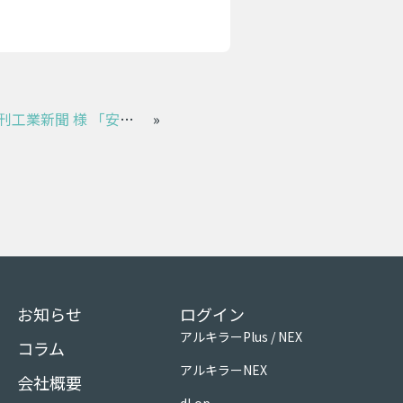
レコダ掲載情報 日刊工業新聞 様 「安全・安心プロダクツ」
»
お知らせ
ログイン
アルキラーPlus / NEX
コラム
アルキラーNEX
会社概要