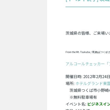
茨城県の皆様、ご来場い
From the Mt. Tsukuba / 筑波山(つくば
アルコールチェッカー「
開催日時
: 2012年2月24日
場所
:
ホテルグランド東
茨城県つくば市小野崎48
※無料駐車場有
イベント名
:
ビジネスイ