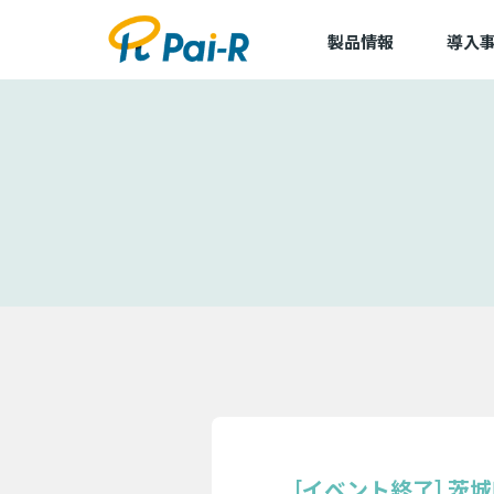
製品情報
導入
導入事
導入企
アルキラーNEX
dLop
TapCierge
[イベント終了] 