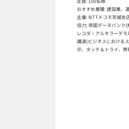
定員
: 100名様
おすすめ業種
: 建設業、
主催
: NTTドコモ茨城支店 
協力
: 帝国データバンク(
レコダ・アルキラーデモ以
講演(ビジネスにおける
示、タッチ＆トライ、弊