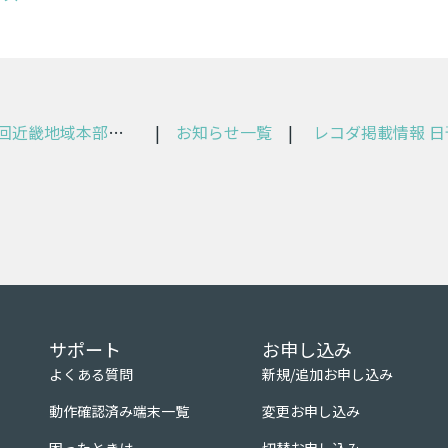
[イベント終了] 第10回近畿地域本部あんしん大会 物流マーケットに出展しました
|
お知らせ一覧
|
サポート
お申し込み
よくある質問
新規/追加お申し込み
動作確認済み端末一覧
変更お申し込み