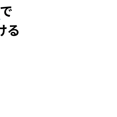
ー
で
ける
て